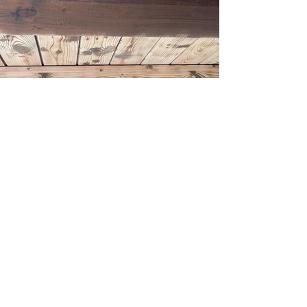
Sabbiatura soffitti a
perline
Esempio di sabbiatura /
microsabbiatura mansarda con
travi e perline in legno molto
scure. In questi casi si esegue la
sabbiatura per schiarire gli
ambienti e rimuovere vecchie
vernici