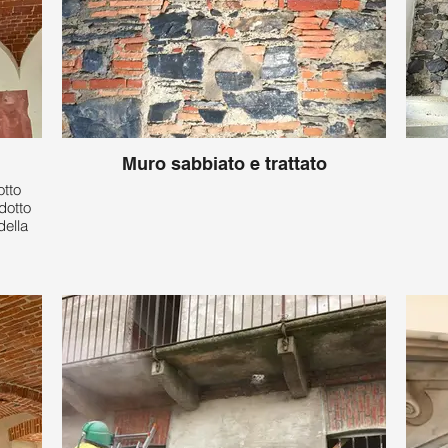
Muro sabbiato e trattato
otto
dotto
della