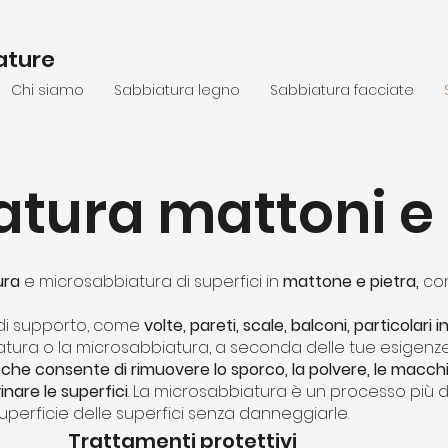
ature
Chi siamo
Sabbiatura legno
Sabbiatura facciate
atura mattoni e 
ura
e microsabbiatura di superfici in
mattone e pietra,
con
 di supporto, come
volte, pareti, scale, balconi, particolari i
tura o la microsabbiatura, a seconda delle tue esigenze
che consente di rimuovere lo sporco, la polvere, le macchie
nare le superfici
. La microsabbiatura è un processo più d
uperficie delle superfici senza danneggiarle.
Trattamenti protettivi