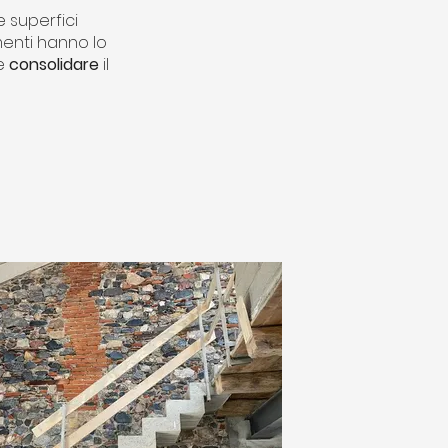
le superfici
menti hanno lo
re
consolidare
il